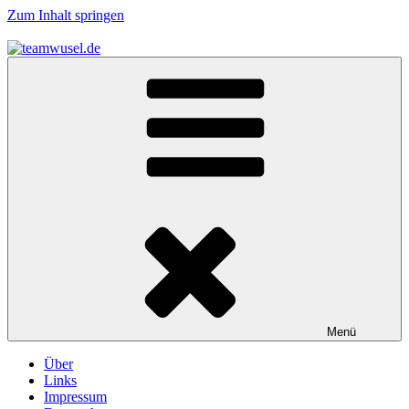
Zum Inhalt springen
teamwusel.de
das V steht für Wusel…
Menü
Über
Links
Impressum