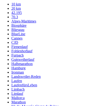
10 km
20 km
42.195
70.3
Alpes-Maritimes
Biosphäre
Bliesgau
BlueLine
Cannes
CJD
Firmenlauf
Fohlenhoflauf
Furpach
Gutsweiherlauf
Halbmarathon
Hamburg
Ironman
Landsweiler-Reden
Laufen
LaufenfürsLeben
Limbach
Limlauf
Mallorca
Marathon