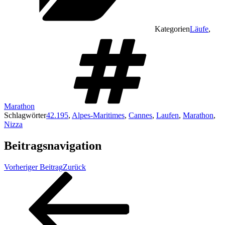
Kategorien
Läufe
,
Marathon
Schlagwörter
42.195
,
Alpes-Maritimes
,
Cannes
,
Laufen
,
Marathon
,
Nizza
Beitragsnavigation
Vorheriger Beitrag
Zurück