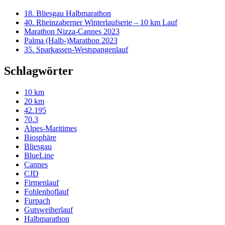
18. Bliesgau Halbmarathon
40. Rheinzaberner Winterlaufserie – 10 km Lauf
Marathon Nizza-Cannes 2023
Palma (Halb-)Marathon 2023
35. Sparkassen-Westspangenlauf
Schlagwörter
10 km
20 km
42.195
70.3
Alpes-Maritimes
Biosphäre
Bliesgau
BlueLine
Cannes
CJD
Firmenlauf
Fohlenhoflauf
Furpach
Gutsweiherlauf
Halbmarathon