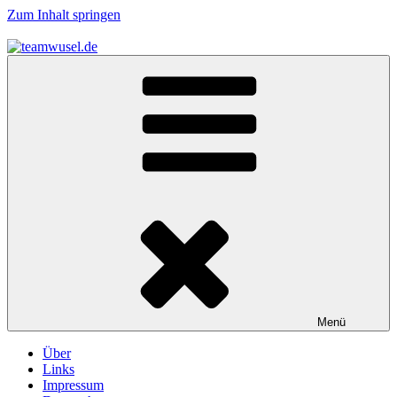
Zum Inhalt springen
teamwusel.de
das V steht für Wusel…
Menü
Über
Links
Impressum