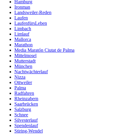
Hamburg
Ironman
Landsweiler-Reden
Laufen
LaufenfürsLeben
Limbach
Limlauf
Mallorca
Marathon
Media Maratón Ciutat de Palma
Mittelmosel
Mutterstadt
München
Nachtwächterlauf
Nizza
Ottweiler
Palma
Radfahren
Rheinzabern
Saarbrücken
Salzburg
Schnee
Silvesterlauf
Spendenlauf
Stiring-Wendel