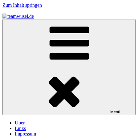
Zum Inhalt springen
teamwusel.de
das V steht für Wusel…
Menü
Über
Links
Impressum