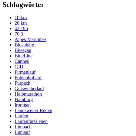
Schlagwörter
10 km
20 km
42.195
70.3
Alpes-Maritimes
Biosphäre
Bliesgau
BlueLine
Cannes
CJD
Firmenlauf
Fohlenhoflauf
Furpach
Gutsweiherlauf
Halbmarathon
Hamburg
Ironman
Landsweiler-Reden
Laufen
LaufenfürsLeben
Limbach
Limlauf