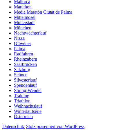
Mallorca
Marathon
Media Maratón Ciutat de Palma
Mittelmosel
Mutterstadt
München
Nachtwächterlauf
Nizza
Ottweiler
Palma
Radfahren
Rheinzabern
Saarbrücken
Salzburg
Schnee
Silvesterlauf
Spendenlauf
Stiring-Wendel
Training
Triathlon
Weihnachtslauf
Winterlaufserie
Österreich
Datenschutz
Stolz präsentiert von WordPress