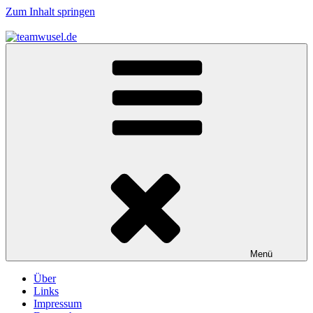
Zum Inhalt springen
teamwusel.de
das V steht für Wusel…
Menü
Über
Links
Impressum