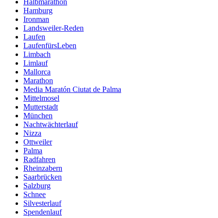
Halbmarathon
Hamburg
Ironman
Landsweiler-Reden
Laufen
LaufenfürsLeben
Limbach
Limlauf
Mallorca
Marathon
Media Maratón Ciutat de Palma
Mittelmosel
Mutterstadt
München
Nachtwächterlauf
Nizza
Ottweiler
Palma
Radfahren
Rheinzabern
Saarbrücken
Salzburg
Schnee
Silvesterlauf
Spendenlauf