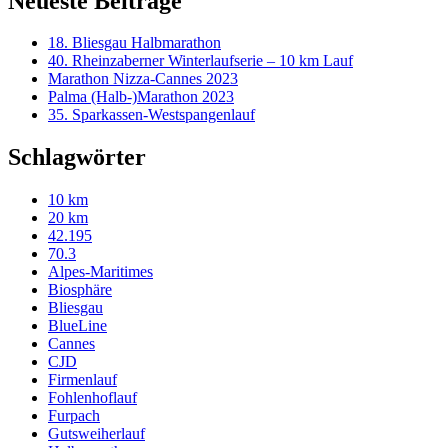
Neueste Beiträge
18. Bliesgau Halbmarathon
40. Rheinzaberner Winterlaufserie – 10 km Lauf
Marathon Nizza-Cannes 2023
Palma (Halb-)Marathon 2023
35. Sparkassen-Westspangenlauf
Schlagwörter
10 km
20 km
42.195
70.3
Alpes-Maritimes
Biosphäre
Bliesgau
BlueLine
Cannes
CJD
Firmenlauf
Fohlenhoflauf
Furpach
Gutsweiherlauf