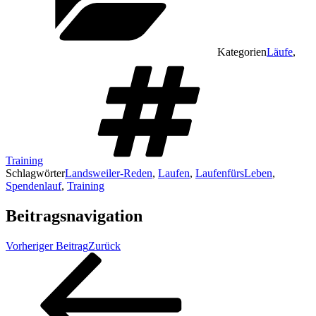
Kategorien
Läufe
,
Training
Schlagwörter
Landsweiler-Reden
,
Laufen
,
LaufenfürsLeben
,
Spendenlauf
,
Training
Beitragsnavigation
Vorheriger Beitrag
Zurück