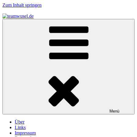
Zum Inhalt springen
teamwusel.de
das V steht für Wusel…
Menü
Über
Links
Impressum