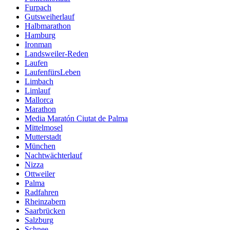
Furpach
Gutsweiherlauf
Halbmarathon
Hamburg
Ironman
Landsweiler-Reden
Laufen
LaufenfürsLeben
Limbach
Limlauf
Mallorca
Marathon
Media Maratón Ciutat de Palma
Mittelmosel
Mutterstadt
München
Nachtwächterlauf
Nizza
Ottweiler
Palma
Radfahren
Rheinzabern
Saarbrücken
Salzburg
Schnee