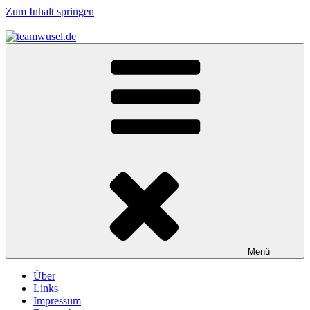
Zum Inhalt springen
teamwusel.de
das V steht für Wusel…
Menü
Über
Links
Impressum