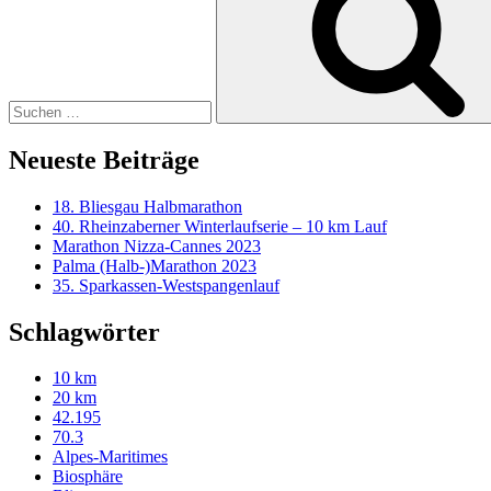
Neueste Beiträge
18. Bliesgau Halbmarathon
40. Rheinzaberner Winterlaufserie – 10 km Lauf
Marathon Nizza-Cannes 2023
Palma (Halb-)Marathon 2023
35. Sparkassen-Westspangenlauf
Schlagwörter
10 km
20 km
42.195
70.3
Alpes-Maritimes
Biosphäre