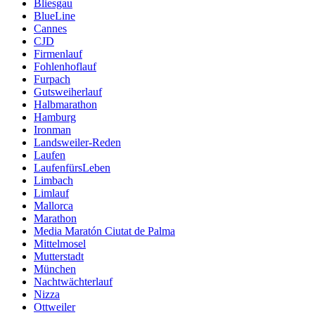
Bliesgau
BlueLine
Cannes
CJD
Firmenlauf
Fohlenhoflauf
Furpach
Gutsweiherlauf
Halbmarathon
Hamburg
Ironman
Landsweiler-Reden
Laufen
LaufenfürsLeben
Limbach
Limlauf
Mallorca
Marathon
Media Maratón Ciutat de Palma
Mittelmosel
Mutterstadt
München
Nachtwächterlauf
Nizza
Ottweiler