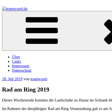
Zum
Inhalt
springen
teamwusel.de
das V steht für Wusel…
Über
Links
Impressum
Datenschutz
Veröffentlicht
28. Juli 2019
von
teamwusel
am
Rad am Ring 2019
Dieses Wochenende konnten die Laufschuhe zu Hause im Schrank bleib
Im Rahmen der diesjährigen Rad am Ring Veranstaltung gab es am Sa