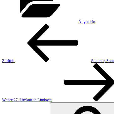
Allgemein
Beitragsnavigation
Vorheriger
Beitrag
Zurück
Sommer, Sonn
Nächster
Beitrag
Weiter
27. Limlauf in Limbach
Suche
nach: