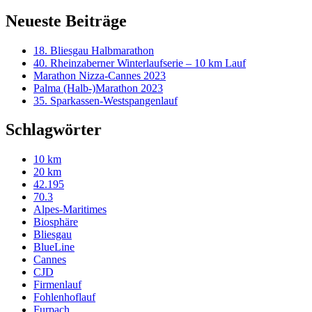
Neueste Beiträge
18. Bliesgau Halbmarathon
40. Rheinzaberner Winterlaufserie – 10 km Lauf
Marathon Nizza-Cannes 2023
Palma (Halb-)Marathon 2023
35. Sparkassen-Westspangenlauf
Schlagwörter
10 km
20 km
42.195
70.3
Alpes-Maritimes
Biosphäre
Bliesgau
BlueLine
Cannes
CJD
Firmenlauf
Fohlenhoflauf
Furpach