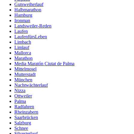
Gutsweiherlauf
Halbmarathon
Hamburg
Ironman
Landsweiler-Reden
Laufen
LaufenfürsLeben
Limbach
Limlauf
Mallorca
Marathon
Media Maratón Ciutat de Palma
Mittelmosel
Mutterstadt
München
Nachtwächterlauf
Nizza
Ottweiler
Palma
Radfahren
Rheinzabern
Saarbrücken
Salzburg
Schnee
Silvesterlauf