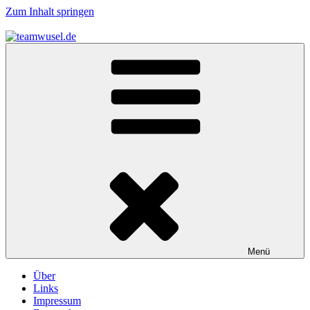
Zum Inhalt springen
teamwusel.de
das V steht für Wusel…
Menü
Über
Links
Impressum