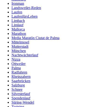
Ironman
Landsweiler-Reden
Laufen
LaufenfürsLeben
Limbach
Limlauf
Mallorca
Marathon
Media Maratón Ciutat de Palma
Mittelmosel
Mutterstadt
München
Nachtwächterlauf
Nizza
Ottweiler
Palma
Radfahren
Rheinzabern
Saarbrücken
Salzburg
Schnee
Silvesterlauf
Spendenlauf
Stiring-Wendel
Training