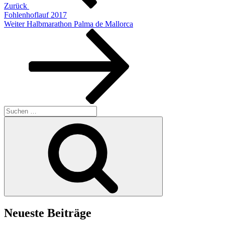
Zurück
Fohlenhoflauf 2017
Nächster
Weiter
Halbmarathon Palma de Mallorca
Beitrag
Suche
nach:
Suchen
Neueste Beiträge