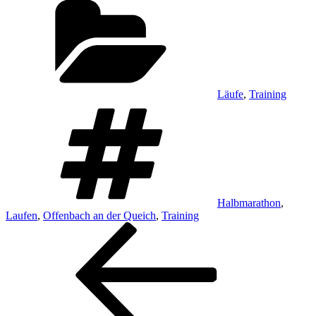
Läufe
,
Training
Schlagwörter
Halbmarathon
,
Laufen
,
Offenbach an der Queich
,
Training
Beitragsnavigation
Vorheriger
Beitrag