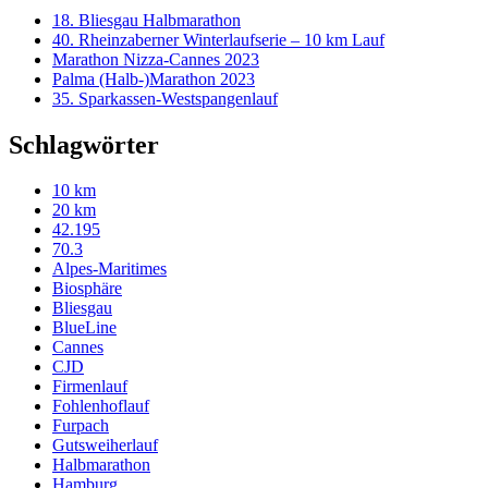
18. Bliesgau Halbmarathon
40. Rheinzaberner Winterlaufserie – 10 km Lauf
Marathon Nizza-Cannes 2023
Palma (Halb-)Marathon 2023
35. Sparkassen-Westspangenlauf
Schlagwörter
10 km
20 km
42.195
70.3
Alpes-Maritimes
Biosphäre
Bliesgau
BlueLine
Cannes
CJD
Firmenlauf
Fohlenhoflauf
Furpach
Gutsweiherlauf
Halbmarathon
Hamburg