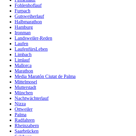
Fohlenhoflauf
Furpach
Gutsweiherlauf
Halbmarathon
Hamburg
Ironman
Landsweiler-Reden
Laufen
LaufenfürsLeben
Limbach
Limlauf
Mallorca
Marathon
Media Maratón Ciutat de Palma
Mittelmosel
Mutterstadt
München
Nachtwächterlauf
Nizza
Ottweiler
Palma
Radfahren
Rheinzabern
Saarbrücken