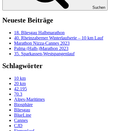
Suchen
Neueste Beiträge
18. Bliesgau Halbmarathon
40. Rheinzaberner Winterlaufserie – 10 km Lauf
Marathon Nizza-Cannes 2023
Palma (Halb-)Marathon 2023
35. Sparkassen-Westspangenlauf
Schlagwörter
10 km
20 km
42.195
70.3
Alpes-Maritimes
Biosphäre
Bliesgau
BlueLine
Cannes
CJD
Firmenlauf