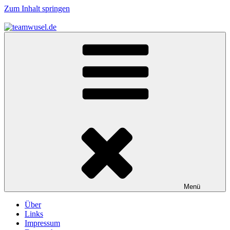
Zum Inhalt springen
teamwusel.de
das V steht für Wusel…
Menü
Über
Links
Impressum