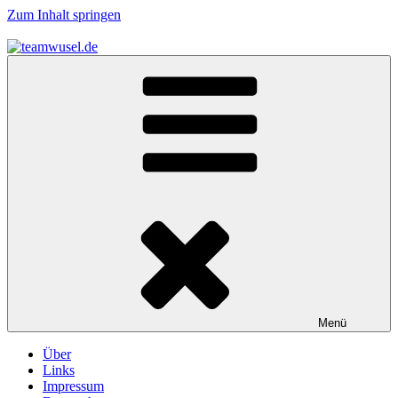
Zum Inhalt springen
teamwusel.de
das V steht für Wusel…
Menü
Über
Links
Impressum