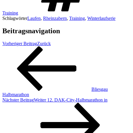
Training
Schlagwörter
Laufen
,
Rheinzabern
,
Training
,
Winterlaufserie
Beitragsnavigation
Vorheriger Beitrag
Zurück
Bliesgau
Halbmarathon
Nächster Beitrag
Weiter
12. DAK-City-Halbmarathon in