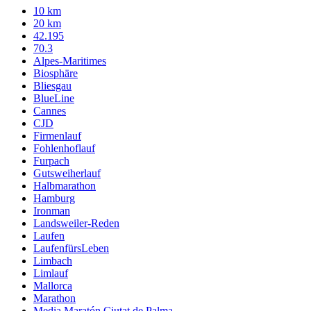
10 km
20 km
42.195
70.3
Alpes-Maritimes
Biosphäre
Bliesgau
BlueLine
Cannes
CJD
Firmenlauf
Fohlenhoflauf
Furpach
Gutsweiherlauf
Halbmarathon
Hamburg
Ironman
Landsweiler-Reden
Laufen
LaufenfürsLeben
Limbach
Limlauf
Mallorca
Marathon
Media Maratón Ciutat de Palma