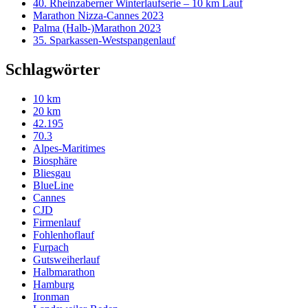
40. Rheinzaberner Winterlaufserie – 10 km Lauf
Marathon Nizza-Cannes 2023
Palma (Halb-)Marathon 2023
35. Sparkassen-Westspangenlauf
Schlagwörter
10 km
20 km
42.195
70.3
Alpes-Maritimes
Biosphäre
Bliesgau
BlueLine
Cannes
CJD
Firmenlauf
Fohlenhoflauf
Furpach
Gutsweiherlauf
Halbmarathon
Hamburg
Ironman