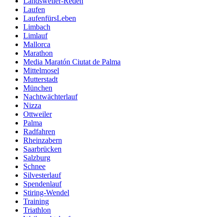
Landsweiler-Reden
Laufen
LaufenfürsLeben
Limbach
Limlauf
Mallorca
Marathon
Media Maratón Ciutat de Palma
Mittelmosel
Mutterstadt
München
Nachtwächterlauf
Nizza
Ottweiler
Palma
Radfahren
Rheinzabern
Saarbrücken
Salzburg
Schnee
Silvesterlauf
Spendenlauf
Stiring-Wendel
Training
Triathlon