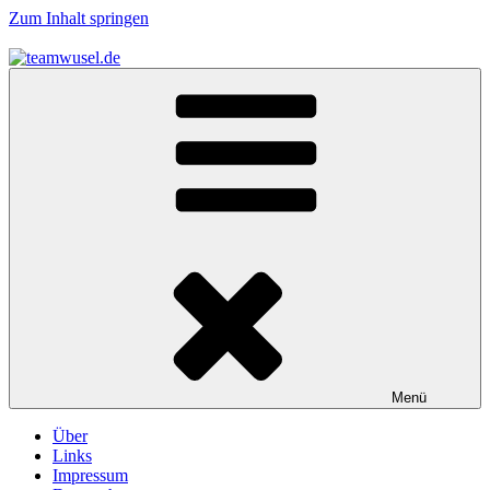
Zum Inhalt springen
teamwusel.de
das V steht für Wusel…
Menü
Über
Links
Impressum