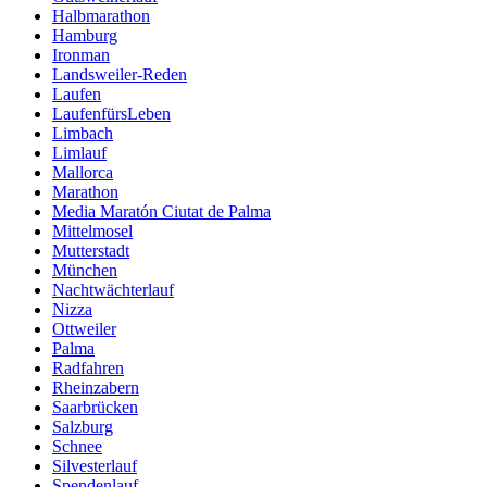
Halbmarathon
Hamburg
Ironman
Landsweiler-Reden
Laufen
LaufenfürsLeben
Limbach
Limlauf
Mallorca
Marathon
Media Maratón Ciutat de Palma
Mittelmosel
Mutterstadt
München
Nachtwächterlauf
Nizza
Ottweiler
Palma
Radfahren
Rheinzabern
Saarbrücken
Salzburg
Schnee
Silvesterlauf
Spendenlauf