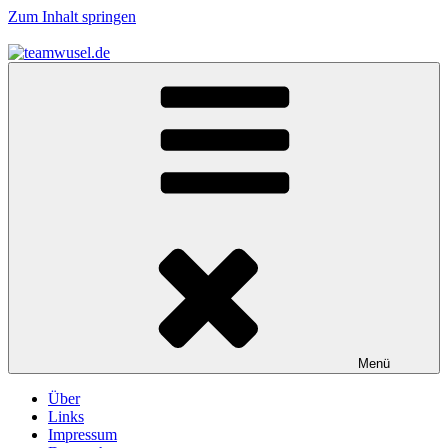
Zum Inhalt springen
teamwusel.de
das V steht für Wusel…
Menü
Über
Links
Impressum