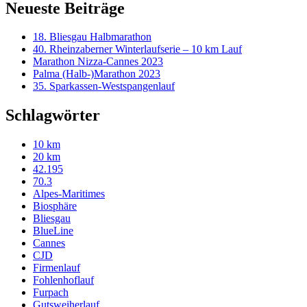
Neueste Beiträge
18. Bliesgau Halbmarathon
40. Rheinzaberner Winterlaufserie – 10 km Lauf
Marathon Nizza-Cannes 2023
Palma (Halb-)Marathon 2023
35. Sparkassen-Westspangenlauf
Schlagwörter
10 km
20 km
42.195
70.3
Alpes-Maritimes
Biosphäre
Bliesgau
BlueLine
Cannes
CJD
Firmenlauf
Fohlenhoflauf
Furpach
Gutsweiherlauf