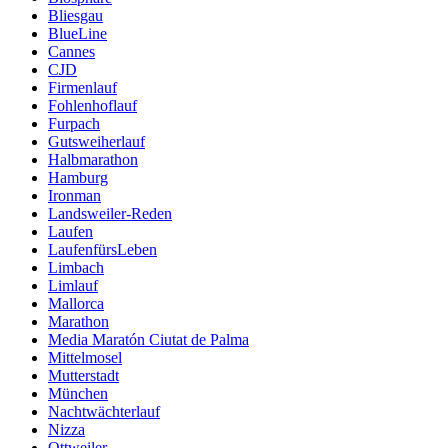
Bliesgau
BlueLine
Cannes
CJD
Firmenlauf
Fohlenhoflauf
Furpach
Gutsweiherlauf
Halbmarathon
Hamburg
Ironman
Landsweiler-Reden
Laufen
LaufenfürsLeben
Limbach
Limlauf
Mallorca
Marathon
Media Maratón Ciutat de Palma
Mittelmosel
Mutterstadt
München
Nachtwächterlauf
Nizza
Ottweiler