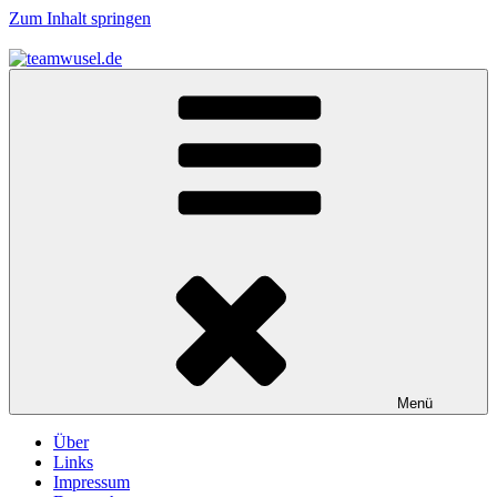
Zum Inhalt springen
teamwusel.de
das V steht für Wusel…
Menü
Über
Links
Impressum