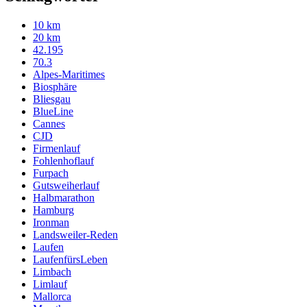
10 km
20 km
42.195
70.3
Alpes-Maritimes
Biosphäre
Bliesgau
BlueLine
Cannes
CJD
Firmenlauf
Fohlenhoflauf
Furpach
Gutsweiherlauf
Halbmarathon
Hamburg
Ironman
Landsweiler-Reden
Laufen
LaufenfürsLeben
Limbach
Limlauf
Mallorca