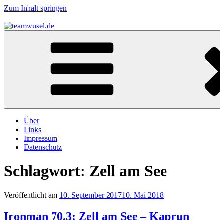
Zum Inhalt springen
teamwusel.de
das V steht für Wusel…
Über
Links
Impressum
Datenschutz
Schlagwort:
Zell am See
Veröffentlicht am
10. September 2017
10. Mai 2018
Ironman 70.3: Zell am See – Kaprun