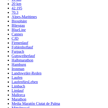
20 km
42.195
70.3
Alpes-Maritimes
Biosphäre
Bliesgau
BlueLine
Cannes
CJD
Firmenlauf
Fohlenhoflauf
Furpach
Gutsweiherlauf
Halbmarathon
Hamburg
Ironman
Landsweiler-Reden
Laufen
LaufenfürsLeben
Limbach
Limlauf
Mallorca
Marathon
Media Maratón Ciutat de Palma
Mittelmosel