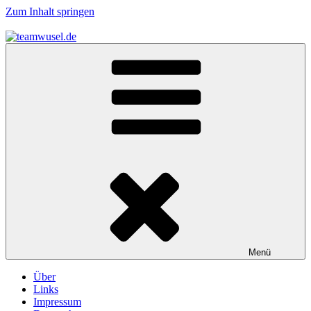
Zum Inhalt springen
teamwusel.de
das V steht für Wusel…
Menü
Über
Links
Impressum