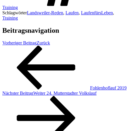
Training
Schlagwörter
Landsweiler-Reden
,
Laufen
,
LaufenfürsLeben
,
Training
Beitragsnavigation
Vorheriger Beitrag
Zurück
Fohlenhoflauf 2019
Nächster Beitrag
Weiter
24. Mutterstadter Volkslauf