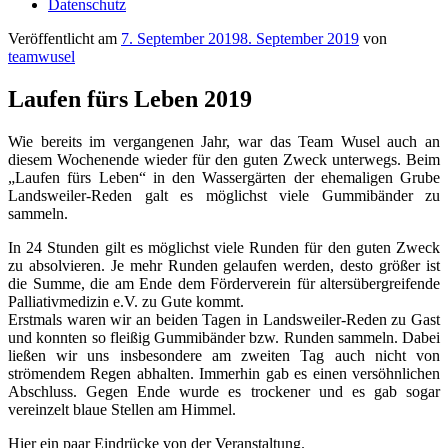
Datenschutz
Veröffentlicht am
7. September 2019
8. September 2019
von
teamwusel
Laufen fürs Leben 2019
Wie bereits im vergangenen Jahr, war das Team Wusel auch an
diesem Wochenende wieder für den guten Zweck unterwegs. Beim
„Laufen fürs Leben“ in den Wassergärten der ehemaligen Grube
Landsweiler-Reden galt es möglichst viele Gummibänder zu
sammeln.
In 24 Stunden gilt es möglichst viele Runden für den guten Zweck
zu absolvieren. Je mehr Runden gelaufen werden, desto größer ist
die Summe, die am Ende dem Förderverein für altersübergreifende
Palliativmedizin e.V. zu Gute kommt.
Erstmals waren wir an beiden Tagen in Landsweiler-Reden zu Gast
und konnten so fleißig Gummibänder bzw. Runden sammeln. Dabei
ließen wir uns insbesondere am zweiten Tag auch nicht von
strömendem Regen abhalten. Immerhin gab es einen versöhnlichen
Abschluss. Gegen Ende wurde es trockener und es gab sogar
vereinzelt blaue Stellen am Himmel.
Hier ein paar Eindrücke von der Veranstaltung.