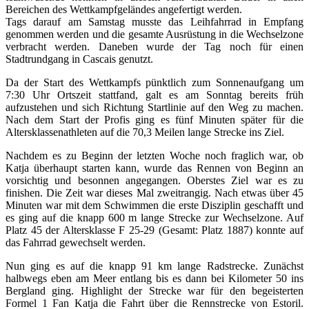
Bereichen des Wettkampfgeländes angefertigt werden.
Tags darauf am Samstag musste das Leihfahrrad in Empfang
genommen werden und die gesamte Ausrüstung in die Wechselzone
verbracht werden. Daneben wurde der Tag noch für einen
Stadtrundgang in Cascais genutzt.
Da der Start des Wettkampfs pünktlich zum Sonnenaufgang um
7:30 Uhr Ortszeit stattfand, galt es am Sonntag bereits früh
aufzustehen und sich Richtung Startlinie auf den Weg zu machen.
Nach dem Start der Profis ging es fünf Minuten später für die
Altersklassenathleten auf die 70,3 Meilen lange Strecke ins Ziel.
Nachdem es zu Beginn der letzten Woche noch fraglich war, ob
Katja überhaupt starten kann, wurde das Rennen von Beginn an
vorsichtig und besonnen angegangen. Oberstes Ziel war es zu
finishen. Die Zeit war dieses Mal zweitrangig. Nach etwas über 45
Minuten war mit dem Schwimmen die erste Disziplin geschafft und
es ging auf die knapp 600 m lange Strecke zur Wechselzone. Auf
Platz 45 der Altersklasse F 25-29 (Gesamt: Platz 1887) konnte auf
das Fahrrad gewechselt werden.
Nun ging es auf die knapp 91 km lange Radstrecke. Zunächst
halbwegs eben am Meer entlang bis es dann bei Kilometer 50 ins
Bergland ging. Highlight der Strecke war für den begeisterten
Formel 1 Fan Katja die Fahrt über die Rennstrecke von Estoril.