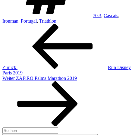
70.3
,
Cascais
,
Ironman
,
Portugal
,
Triathlon
Beitragsnavigation
Vorheriger
Beitrag
Zurück
Run Disney
Paris 2019
Nächster
Weiter
ZAFiRO Palma Marathon 2019
Beitrag
Suche