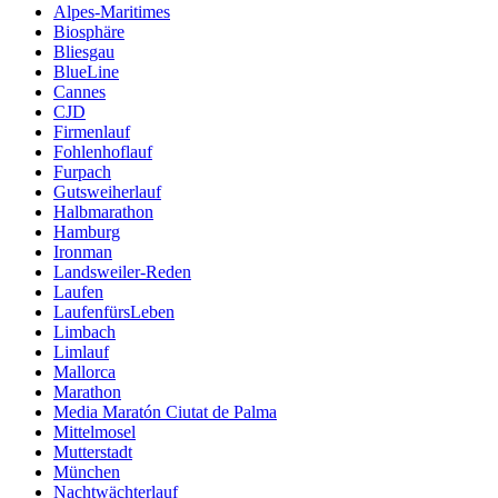
Alpes-Maritimes
Biosphäre
Bliesgau
BlueLine
Cannes
CJD
Firmenlauf
Fohlenhoflauf
Furpach
Gutsweiherlauf
Halbmarathon
Hamburg
Ironman
Landsweiler-Reden
Laufen
LaufenfürsLeben
Limbach
Limlauf
Mallorca
Marathon
Media Maratón Ciutat de Palma
Mittelmosel
Mutterstadt
München
Nachtwächterlauf