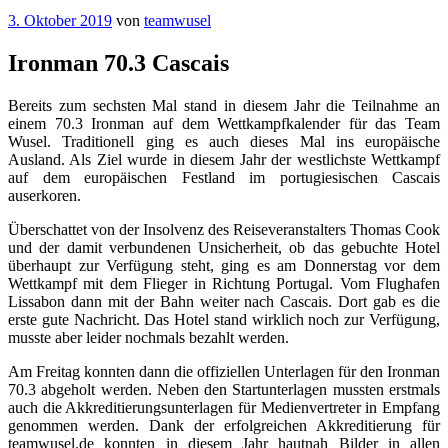
Veröffentlicht
3. Oktober 2019
von
teamwusel
am
Ironman 70.3 Cascais
Bereits zum sechsten Mal stand in diesem Jahr die Teilnahme an
einem 70.3 Ironman auf dem Wettkampfkalender für das Team
Wusel. Traditionell ging es auch dieses Mal ins europäische
Ausland. Als Ziel wurde in diesem Jahr der westlichste Wettkampf
auf dem europäischen Festland im portugiesischen Cascais
auserkoren.
Überschattet von der Insolvenz des Reiseveranstalters Thomas Cook
und der damit verbundenen Unsicherheit, ob das gebuchte Hotel
überhaupt zur Verfügung steht, ging es am Donnerstag vor dem
Wettkampf mit dem Flieger in Richtung Portugal. Vom Flughafen
Lissabon dann mit der Bahn weiter nach Cascais. Dort gab es die
erste gute Nachricht. Das Hotel stand wirklich noch zur Verfügung,
musste aber leider nochmals bezahlt werden.
Am Freitag konnten dann die offiziellen Unterlagen für den Ironman
70.3 abgeholt werden. Neben den Startunterlagen mussten erstmals
auch die Akkreditierungsunterlagen für Medienvertreter in Empfang
genommen werden. Dank der erfolgreichen Akkreditierung für
teamwusel.de konnten in diesem Jahr hautnah Bilder in allen