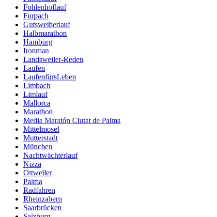
Fohlenhoflauf
Furpach
Gutsweiherlauf
Halbmarathon
Hamburg
Ironman
Landsweiler-Reden
Laufen
LaufenfürsLeben
Limbach
Limlauf
Mallorca
Marathon
Media Maratón Ciutat de Palma
Mittelmosel
Mutterstadt
München
Nachtwächterlauf
Nizza
Ottweiler
Palma
Radfahren
Rheinzabern
Saarbrücken
Salzburg