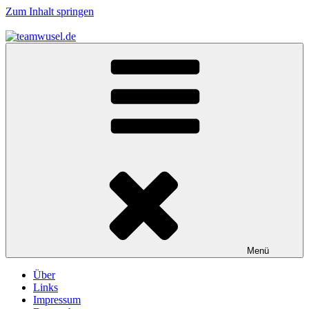
Zum Inhalt springen
teamwusel.de
das V steht für Wusel…
Menü
Über
Links
Impressum