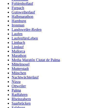
Fohlenhoflauf
Furpach
Gutsweiherlauf
Halbmarathon
Hamburg
Ironman
Landsweiler-Reden
Laufen
LaufenfürsLeben
Limbach
Limlauf
Mallorca
Marathon
Media Maratón Ciutat de Palma
Mittelmosel
Mutterstadt
München
Nachtwächterlauf
Nizza
Ottweiler
Palma
Radfahren
Rheinzabern
Saarbrücken
Salzburg