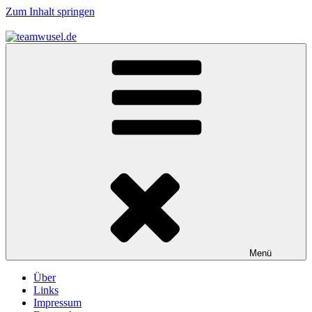
Zum Inhalt springen
teamwusel.de
das V steht für Wusel…
Menü
Über
Links
Impressum