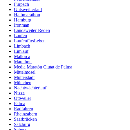
Furpach
Gutsweiherlauf
Halbmarathon
Hamburg
Ironman
Landsweiler-Reden
Laufen
LaufenfürsLeben
Limbach
Limlauf
Mallorca
Marathon
Media Maratón Ciutat de Palma
Mittelmosel
Mutterstadt
München
Nachtwächterlauf
Nizza
Ottweiler
Palma
Radfahren
Rheinzabern
Saarbrücken
Salzburg
Schnee