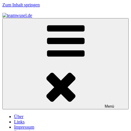
Zum Inhalt springen
teamwusel.de
das V steht für Wusel…
Menü
Über
Links
Impressum