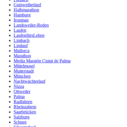
Gutsweiherlauf
Halbmarathon
Hamburg
Ironman
Landsweiler-Reden
Laufen
LaufenfürsLeben
Limbach
Limlauf
Mallorca
Marathon
Media Maratón Ciutat de Palma
Mittelmosel
Mutterstadt
München
Nachtwächterlauf
Nizza
Ottweiler
Palma
Radfahren
Rheinzabern
Saarbrücken
Salzburg
Schnee