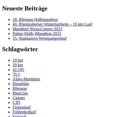
Neueste Beiträge
18. Bliesgau Halbmarathon
40. Rheinzaberner Winterlaufserie – 10 km Lauf
Marathon Nizza-Cannes 2023
Palma (Halb-)Marathon 2023
35. Sparkassen-Westspangenlauf
Schlagwörter
10 km
20 km
42.195
70.3
Alpes-Maritimes
Biosphäre
Bliesgau
BlueLine
Cannes
CJD
Firmenlauf
Fohlenhoflauf
Furpach