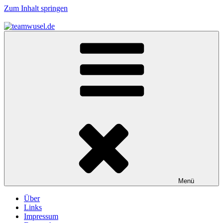
Zum Inhalt springen
teamwusel.de
das V steht für Wusel…
Menü
Über
Links
Impressum