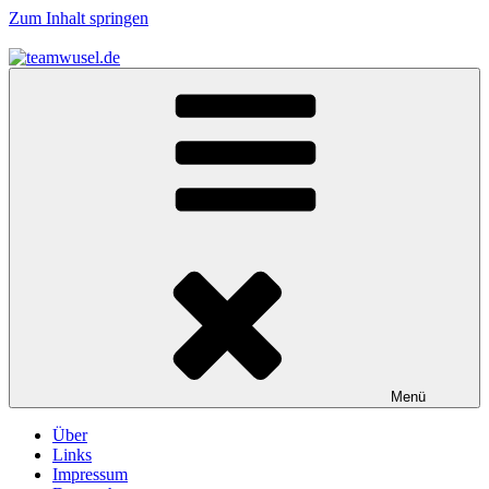
Zum Inhalt springen
teamwusel.de
das V steht für Wusel…
Menü
Über
Links
Impressum