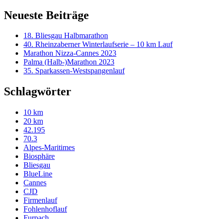
Neueste Beiträge
18. Bliesgau Halbmarathon
40. Rheinzaberner Winterlaufserie – 10 km Lauf
Marathon Nizza-Cannes 2023
Palma (Halb-)Marathon 2023
35. Sparkassen-Westspangenlauf
Schlagwörter
10 km
20 km
42.195
70.3
Alpes-Maritimes
Biosphäre
Bliesgau
BlueLine
Cannes
CJD
Firmenlauf
Fohlenhoflauf
Furpach