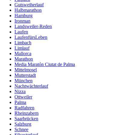
Gutsweiherlauf
Halbmarathon
Hamburg
Ironman
Landsweiler-Reden
Laufen
LaufenfürsLeben
Limbach
Limlauf
Mallorca
Marathon
Media Maratón Ciutat de Palma
Mittelmosel
Mutterstadt
München
Nachtwächterlauf
Nizza
Ottweiler
Palma
Radfahren
Rheinzabern
Saarbrücken
Salzburg
Schnee
Silvesterlauf